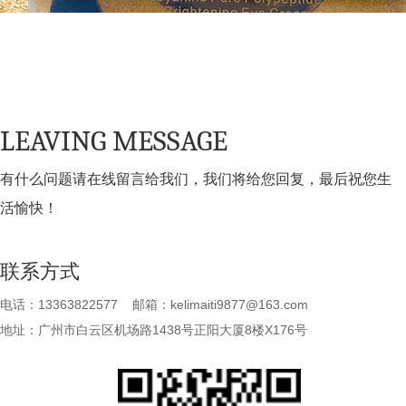
LEAVING MESSAGE
有什么问题请在线留言给我们，我们将给您回复，最后祝您生
活愉快！
联系方式
电话：13363822577 邮箱：kelimaiti9877@163.com
地址：广州市白云区机场路1438号正阳大厦8楼X176号