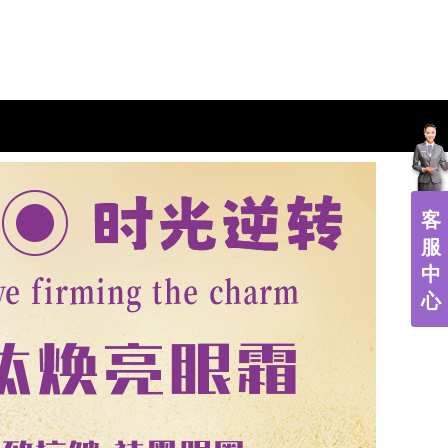
客
服
中
心