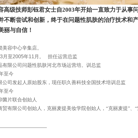
容高级技师
彭钰君女士自
2003
年开始一直致力于从事
并不断尝试和创新，终于在问题性
肌
肤的治疗技术和
美丽与自信！
锁美容中心辛集店。
3
月至
2005
年
11
月。
担任运营总监
品有限公司问题性肌肤河北市场运营培。训总监
年至今
限公司发起人原始股东，现任职久善科技全国技术培训总监
年至今
抑菌片联合创始人
商贸有限公司创始人，克丽麦提美妆学院创始人，“克丽麦提”、