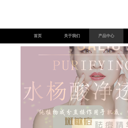
首页
关于我们
产品中心