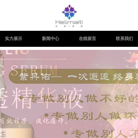
实力展示
新闻中心
在线留言
联系我们