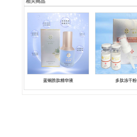
相关商品
蓝铜胜肽精华液
多肽冻干粉