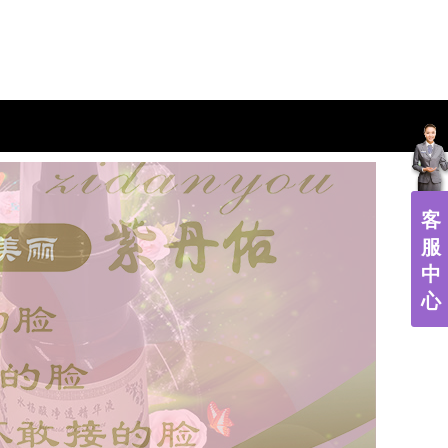
客
服
中
心