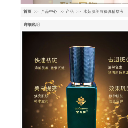
首页
>>
产品中心
>>
产品
>>
水茹肌美白祛斑精华液
详细说明