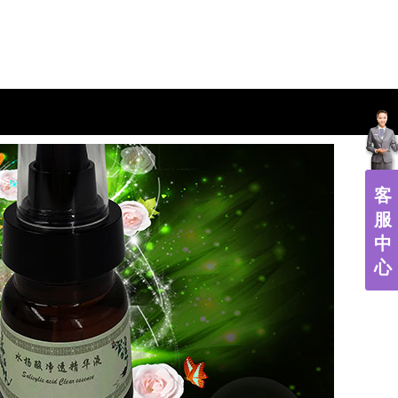
客
服
中
心