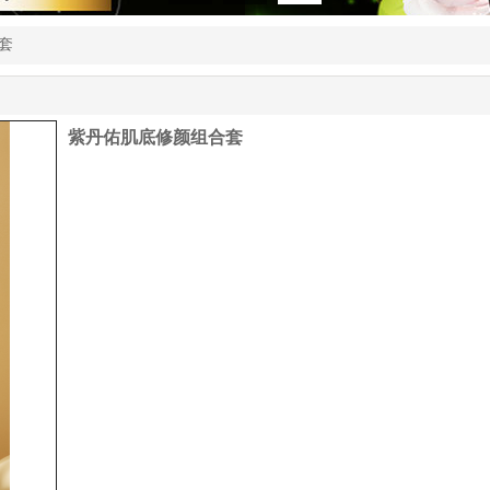
套
紫丹佑肌底修颜组合套